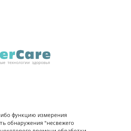
либо функцию измерения
сть обнаружения "несвежего
е некоторого времени обработки