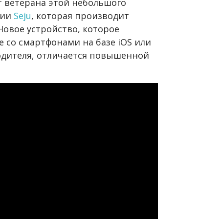
т ветерана этой небольшого
нии
Seju
, которая производит
Новое устройство, которое
 со смартфонами на базе iOS или
одителя, отличается повышенной