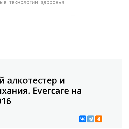
й алкотестер и
хания. Evercare на
016