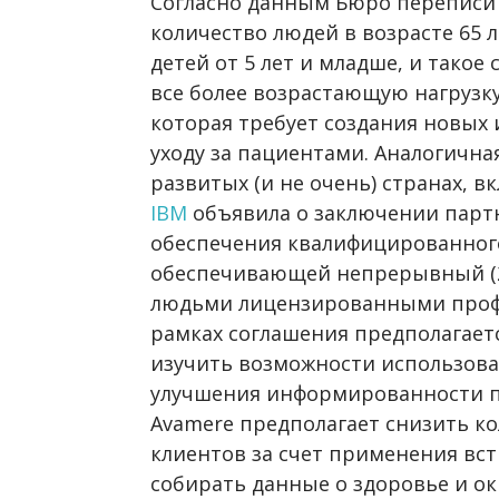
Согласно данным Бюро переписи н
количество людей в возрасте 65 
детей от 5 лет и младше, и такое
все более возрастающую нагрузку
которая требует создания новых
уходу за пациентами. Аналогична
развитых (и не очень) странах, в
IBM
объявила о заключении партн
обеспечения квалифицированного
обеспечивающей непрерывный (2
людьми лицензированными проф
рамках соглашения предполагает
изучить возможности использов
улучшения информированности пе
Avamere предполагает снизить к
клиентов за счет применения вст
собирать данные о здоровье и о