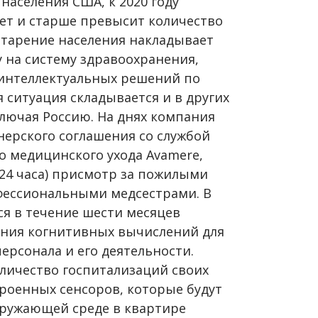
аселения США, к 2020 году
лет и старше превысит количество
 старение населения накладывает
 на систему здравоохранения,
 интеллектуальных решений по
я ситуация складывается и в других
ключая Россию. На днях компания
ерского соглашения со службой
 медицинского ухода Avamere,
4 часа) присмотр за пожилыми
ессиональными медсестрами. В
ся в течение шести месяцев
ания когнитивных вычислений для
рсонала и его деятельности.
оличество госпитализаций своих
роенных сенсоров, которые будут
кружающей среде в квартире