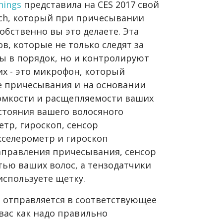
hings
представила на CES 2017 свой
ach, который при причесывании
собственно вы это делаете. Эта
в, которые не только следят за
ы в порядок, но и контролируют
их - это микрофон, который
е причесывания и на основании
ломкости и расщепляемости ваших
остояния вашего волосяного
тр, гироскоп, сенсор
кселерометр и гироскоп
аправления причесывания, сенсор
тью ваших волос, а тензодатчики
используете щетку.
i отправляется в соответствующее
вас как надо правильно