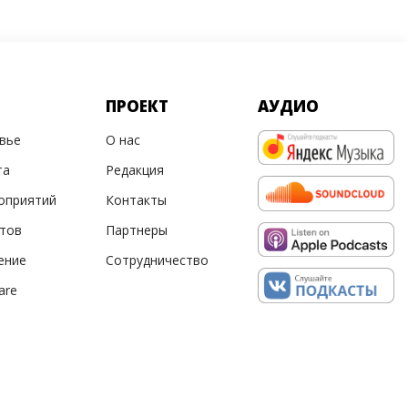
ПРОЕКТ
АУДИО
овье
О нас
та
Редакция
оприятий
Контакты
ртов
Партнеры
ение
Сотрудничество
are