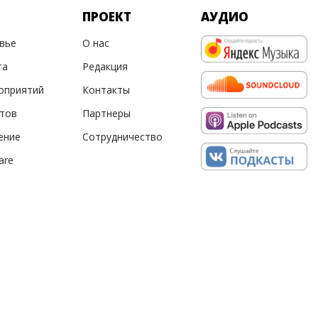
ПРОЕКТ
АУДИО
овье
О нас
та
Редакция
оприятий
Контакты
ртов
Партнеры
ение
Сотрудничество
are