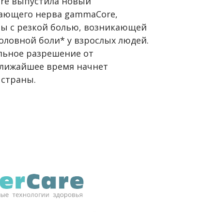
ore выпустила новый
ающего нерва gammaCore,
бы с резкой болью, возникающей
оловной боли* у взрослых людей.
льное разрешение от
ближайшее время начнет
 страны.