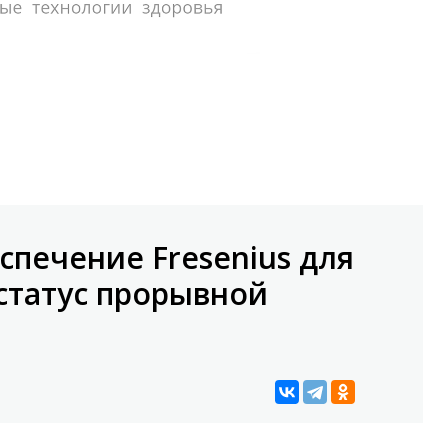
печение Fresenius для
статус прорывной