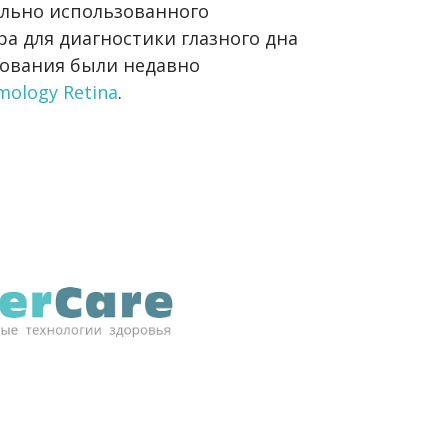
ельно использованного
а для диагностики глазного дна
дования были недавно
mology Retina
.