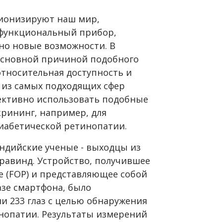
ионизируют наш мир,
офункциональный прибор,
о новые возможности. В
 Основной причиной подобного
 относительная доступность и
 из самых подходящих сфер
ективно использовать подобные
крининг, например, для
иабетической ретинопатии.
ндийские ученые - выходцы из
равинд. Устройство, получившее
e (FOP) и представляющее собой
азе смартфона, было
и 233 глаз с целью обнаружения
нопатии. Результаты измерений