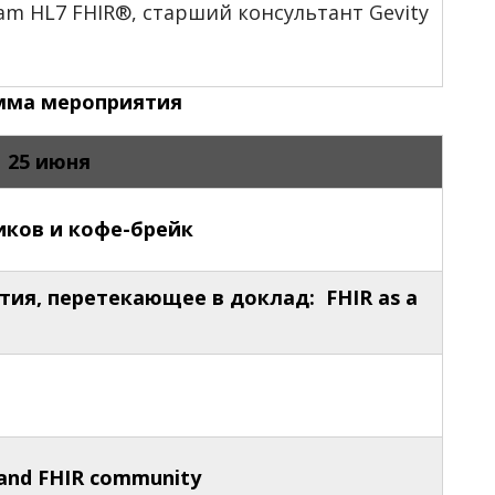
am HL7 FHIR®, старший консультант Gevity
мма мероприятия
25 июня
иков и кофе-брейк
ия, перетекающее в доклад: FHIR as a
 and FHIR community