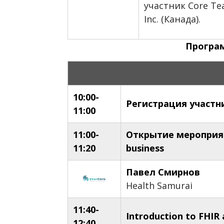
участник Core Te
Inc. (Канада).
Програ
10:00-
Регистрация участн
11:00
11:00-
Открытие мероприят
11:20
business
Павел Смирнов
Health Samurai
11:40-
Introduction to FHIR
12:40