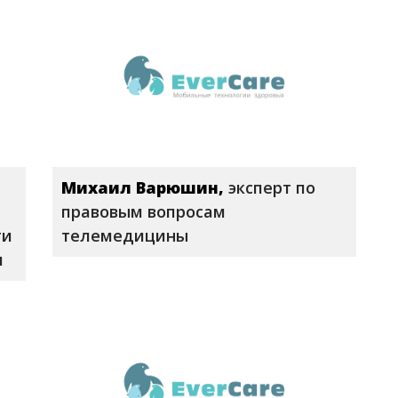
Михаил Варюшин,
эксперт по
правовым вопросам
ти
телемедицины
м