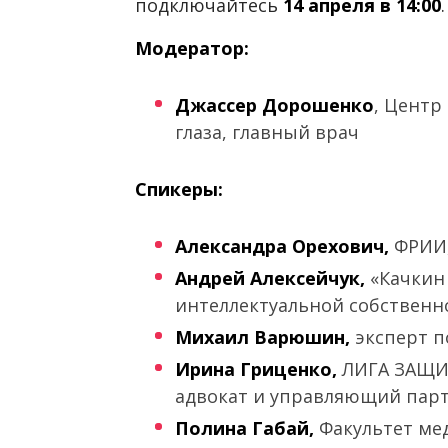
подключайтесь
14 апреля в 14:00
.
Модератор:
Джассер Дорошенко
, Центр
глаза, главный врач
Спикеры:
Александра Орехович,
ФРИИ
Андрей Алексейчук,
«Качкин
интеллектуальной собствен
Михаил Варюшин,
эксперт 
Ирина Гриценко,
ЛИГА ЗАЩИ
адвокат и управляющий пар
Полина Габай,
Факультет ме