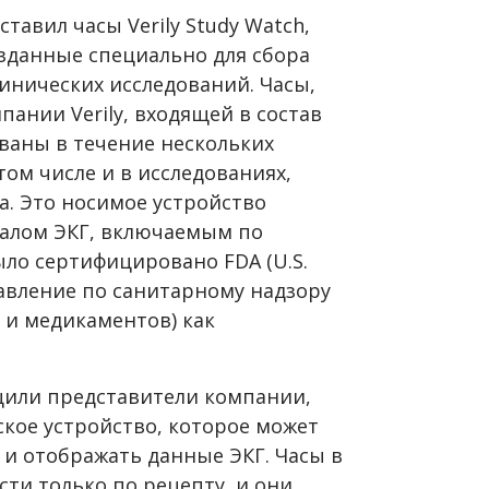
ставил часы Verily Study Watch,
озданные специально для сбора
инических исследований. Часы,
ании Verily, входящей в состав
ваны в течение нескольких
том числе и в исследованиях,
а. Это носимое устройство
налом ЭКГ, включаемым по
ло сертифицировано FDA (U.S.
равление по санитарному надзору
 и медикаментов) как
.
общили представители компании,
кое устройство, которое может
 и отображать данные ЭКГ. Часы в
ти только по рецепту, и они