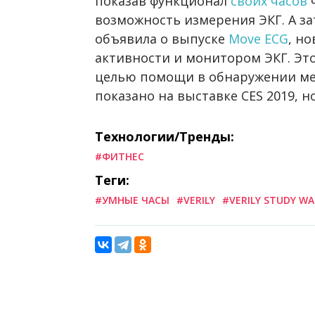
показав функционал
своих часов
ч
возможность измерения ЭКГ. А за
объявила о выпуске
Move ECG
, н
активности и монитором ЭКГ. Это
целью помощи в обнаружении ме
показано на выставке CES 2019, н
Технологии/Тренды:
#ФИТНЕС
Теги:
#УМНЫЕ ЧАСЫ
#VERILY
#VERILY STUDY W