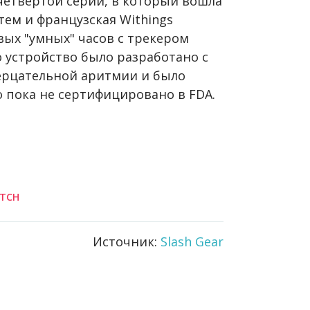
етвертой серии, в который вошла
тем и французская Withings
овых "умных" часов с трекером
 устройство было разработано с
рцательной аритмии и было
о пока не сертифицировано в FDA.
ATCH
Источник:
Slash Gear