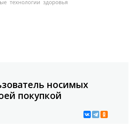
ьзователь носимых
оей покупкой