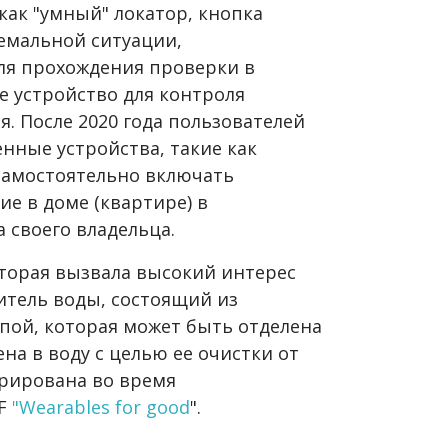
как "умный" локатор, кнопка
ремальной ситуации,
ля прохождения проверки в
е устройство для контроля
. После 2020 года пользователей
нные устройства, такие как
 самостоятельно включать
е в доме (квартире) в
 своего владельца.
торая вызвала высокий интерес
итель воды, состоящий из
пой, которая может быть отделена
на в воду с целью ее очистки от
ерирована во время
EF
"
Wearables for good
".