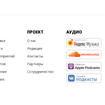
ПРОЕКТ
АУДИО
овье
О нас
та
Редакция
оприятий
Контакты
ртов
Партнеры
ение
Сотрудничество
are