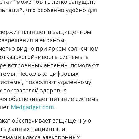
ботай" может быть легко запущена
льтаций, что особенно удобно для
одержит планшет в защищенном
разрешения и экраном,
четко видно при ярком солнечном
 отказоустойчивость системы в
тыре встроенных антенны помогают
стемы. Несколько цифровых
 системы, позволяют удаленному
х показателей здоровья
рея обеспечивает питание системы
ишет
Medgadget.com.
ака" обеспечивает защищенную
ть данных пациента, и
стемами класса электронных