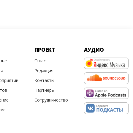
ПРОЕКТ
АУДИО
овье
О нас
та
Редакция
оприятий
Контакты
ртов
Партнеры
ение
Сотрудничество
are