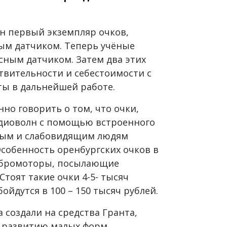
ен первый экземпляр очков,
ым датчиком. Теперь учёные
сным датчиком. Затем два этих
твительности и себестоимости с
ты в дальнейшей работе.
нно говорить о том, что очки,
адиоволн с помощью встроенного
пым и слабовидящим людям
собенность оренбургских очков в
вибромоторы, посылающие
Стоят такие очки 4-5- тысяч
ойдутся в 100 – 150 тысяч рублей.
 создали на средства Гранта,
я развитию малых форм