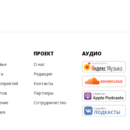
ПРОЕКТ
АУДИО
овье
О нас
та
Редакция
оприятий
Контакты
ртов
Партнеры
ение
Сотрудничество
are