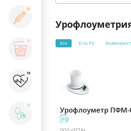
23
Урофлоуметри
1
Все
Есть РУ
Возможност
10
1
Урофлоуметр ПФМ-
ООО «ЭТТА»