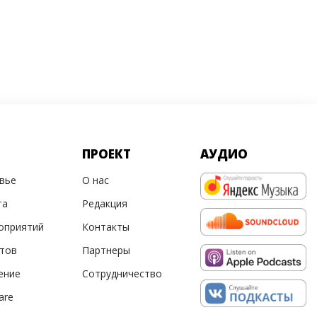
ПРОЕКТ
АУДИО
овье
О нас
та
Редакция
оприятий
Контакты
ртов
Партнеры
ение
Сотрудничество
are