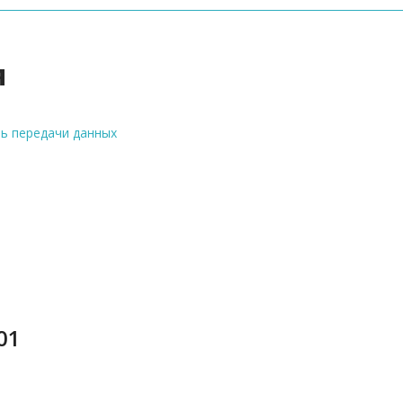
я
ь передачи данных
01