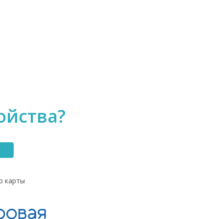
ойства?
р карты