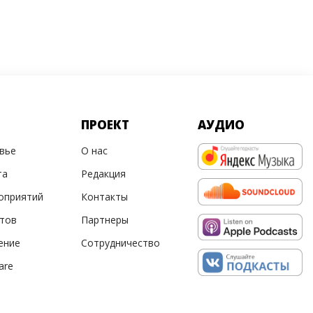
ПРОЕКТ
АУДИО
овье
О нас
та
Редакция
оприятий
Контакты
ртов
Партнеры
ение
Сотрудничество
are