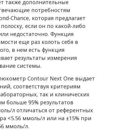
ет также дополнительные
отвечающие потребностям
nd-Chance, которая предлагает
полоску, если он по какой-либо
или недостаточно. Функция
мости еще раз колоть себя в
ого, в нем есть функция
ывает результаты измерения
вание системы.
люкометр Contour Next One выдает
ний, соответствуя критериям
 лабораторных, так и клинических
ям больше 95% результатов
ммоль/л отличаться от референтных
а ˂5.56 ммоль/л или на ±15% при
56 ммоль/л.