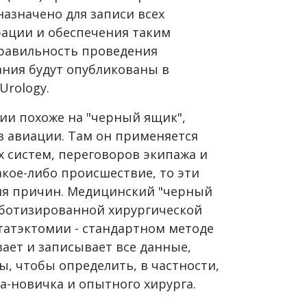
назначено для записи всех
рации и обеспечения таким
правильность проведения
ания будут опубликованы в
Urology.
ии похоже на "черный ящик",
в авиации. Там он применяется
 систем, переговоров экипажа и
какое-либо происшествие, то эти
ия причин. Медицинский "черный
оботизированной хирургической
татэктомии - стандартном методе
вает и записывает все данные,
, чтобы определить, в частности,
а-новичка и опытного хирурга.