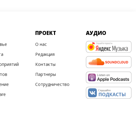
ПРОЕКТ
АУДИО
овье
О нас
та
Редакция
оприятий
Контакты
ртов
Партнеры
ение
Сотрудничество
are