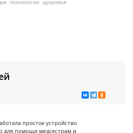
ей
работала простое устройство
но для помощи медсестрам и