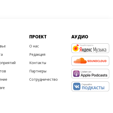
ПРОЕКТ
АУДИО
овье
О нас
та
Редакция
оприятий
Контакты
ртов
Партнеры
ение
Сотрудничество
are