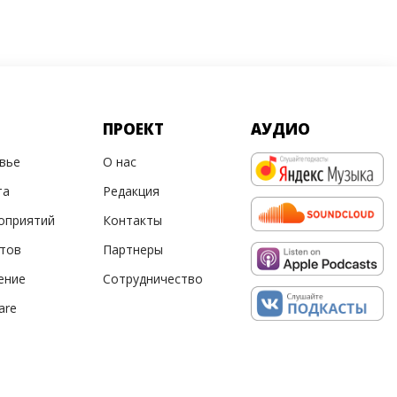
ПРОЕКТ
АУДИО
овье
О нас
та
Редакция
оприятий
Контакты
ртов
Партнеры
ение
Сотрудничество
are