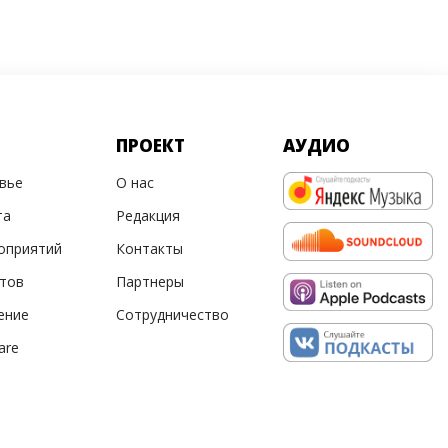
ПРОЕКТ
АУДИО
овье
О нас
та
Редакция
оприятий
Контакты
ртов
Партнеры
ение
Сотрудничество
are