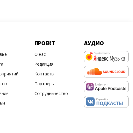
ПРОЕКТ
АУДИО
овье
О нас
та
Редакция
оприятий
Контакты
ртов
Партнеры
ение
Сотрудничество
are