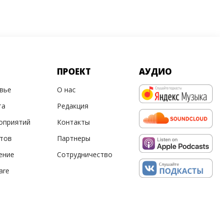
ПРОЕКТ
АУДИО
овье
О нас
та
Редакция
оприятий
Контакты
ртов
Партнеры
ение
Сотрудничество
are