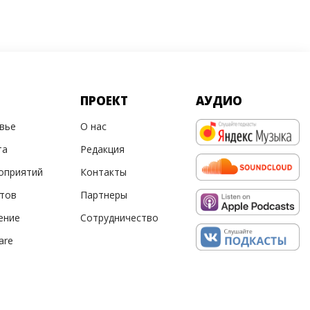
ПРОЕКТ
АУДИО
овье
О нас
та
Редакция
оприятий
Контакты
ртов
Партнеры
ение
Сотрудничество
are