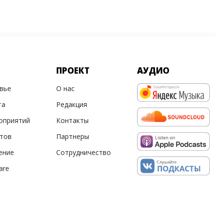
ПРОЕКТ
АУДИО
овье
О нас
та
Редакция
оприятий
Контакты
ртов
Партнеры
ение
Сотрудничество
are