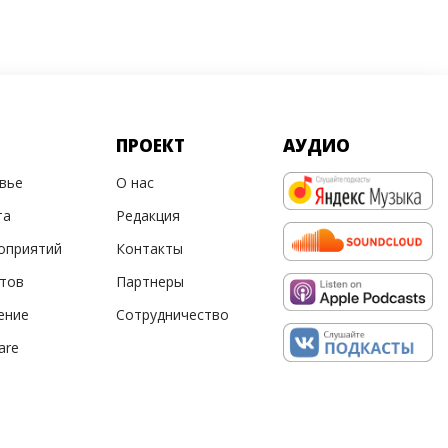
ПРОЕКТ
АУДИО
овье
О нас
та
Редакция
оприятий
Контакты
ртов
Партнеры
ение
Сотрудничество
are