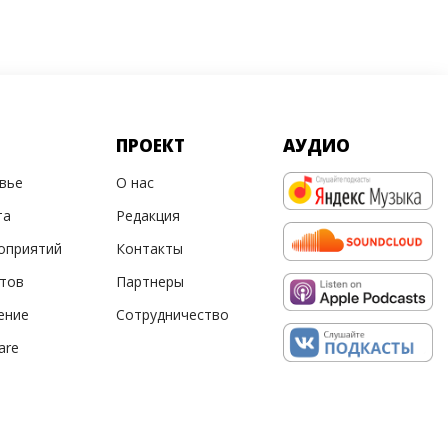
ПРОЕКТ
АУДИО
овье
О нас
та
Редакция
оприятий
Контакты
ртов
Партнеры
ение
Сотрудничество
are