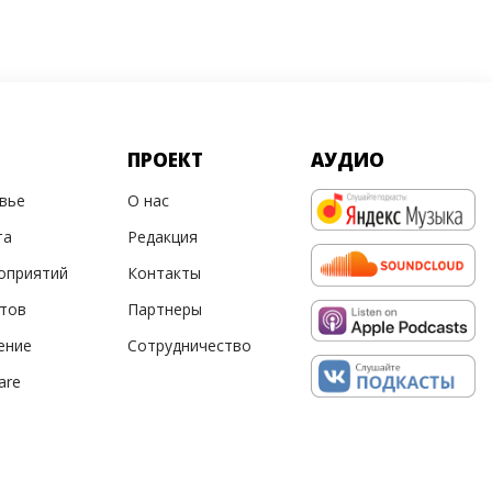
ПРОЕКТ
АУДИО
овье
О нас
та
Редакция
оприятий
Контакты
ртов
Партнеры
ение
Сотрудничество
are