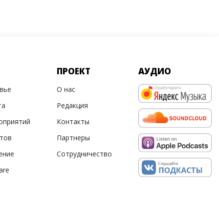
ПРОЕКТ
АУДИО
овье
О нас
та
Редакция
оприятий
Контакты
ртов
Партнеры
ение
Сотрудничество
are