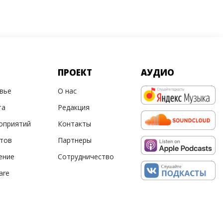
ПРОЕКТ
АУДИО
овье
О нас
та
Редакция
оприятий
Контакты
ртов
Партнеры
ение
Сотрудничество
are