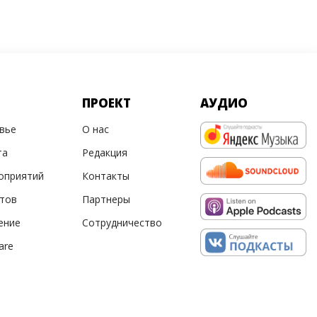
ПРОЕКТ
АУДИО
овье
О нас
та
Редакция
оприятий
Контакты
ртов
Партнеры
ение
Сотрудничество
are