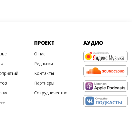
ПРОЕКТ
АУДИО
овье
О нас
та
Редакция
оприятий
Контакты
ртов
Партнеры
ение
Сотрудничество
are