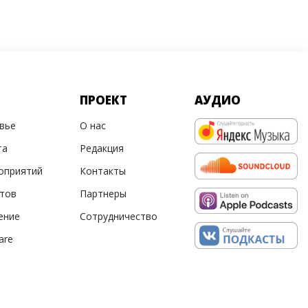
ПРОЕКТ
АУДИО
овье
О нас
та
Редакция
оприятий
Контакты
ртов
Партнеры
ение
Сотрудничество
are