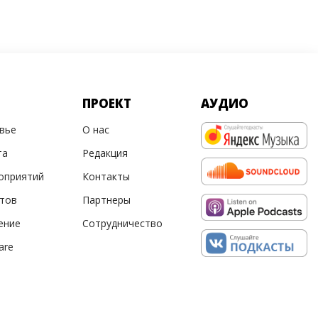
ПРОЕКТ
АУДИО
овье
О нас
та
Редакция
оприятий
Контакты
ртов
Партнеры
ение
Сотрудничество
are