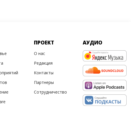
ПРОЕКТ
АУДИО
овье
О нас
та
Редакция
оприятий
Контакты
ртов
Партнеры
ение
Сотрудничество
are