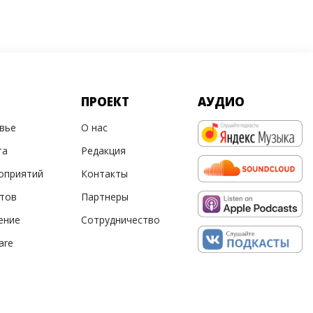
ПРОЕКТ
АУДИО
овье
О нас
та
Редакция
оприятий
Контакты
ртов
Партнеры
ение
Сотрудничество
are