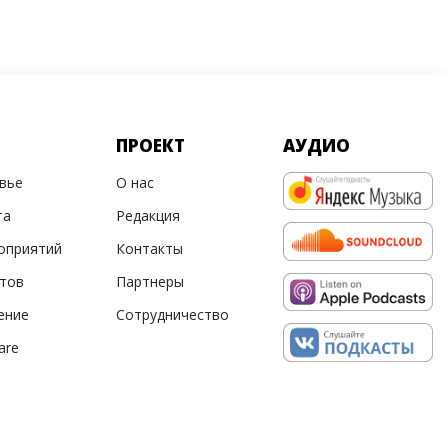
ПРОЕКТ
АУДИО
овье
О нас
та
Редакция
оприятий
Контакты
ртов
Партнеры
ение
Сотрудничество
are