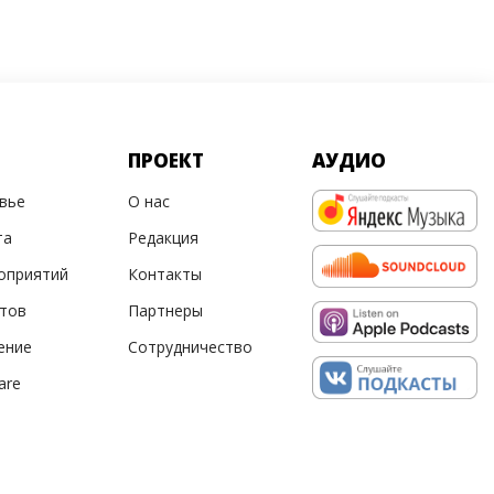
ПРОЕКТ
АУДИО
овье
О нас
та
Редакция
оприятий
Контакты
ртов
Партнеры
ение
Сотрудничество
are