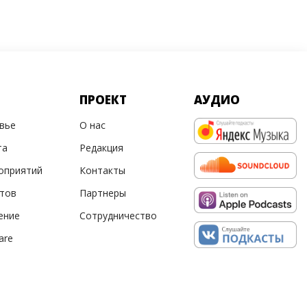
ПРОЕКТ
АУДИО
овье
О нас
та
Редакция
оприятий
Контакты
ртов
Партнеры
ение
Сотрудничество
are