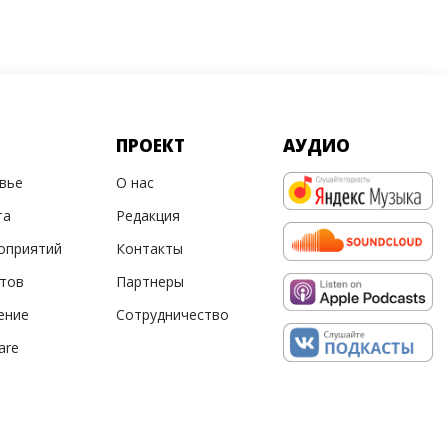
ПРОЕКТ
АУДИО
овье
О нас
та
Редакция
оприятий
Контакты
ртов
Партнеры
ение
Сотрудничество
are