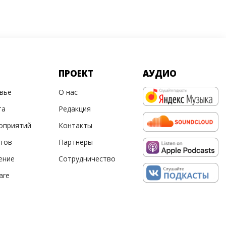
ПРОЕКТ
АУДИО
овье
О нас
та
Редакция
оприятий
Контакты
ртов
Партнеры
ение
Сотрудничество
are