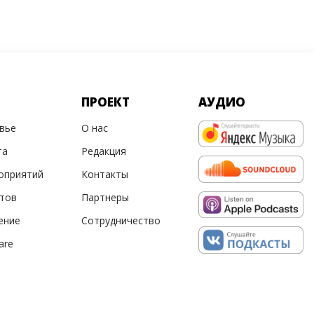
ПРОЕКТ
АУДИО
овье
О нас
та
Редакция
оприятий
Контакты
ртов
Партнеры
ение
Сотрудничество
are