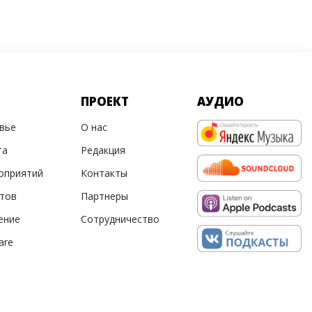
ПРОЕКТ
АУДИО
овье
О нас
та
Редакция
оприятий
Контакты
ртов
Партнеры
ение
Сотрудничество
are