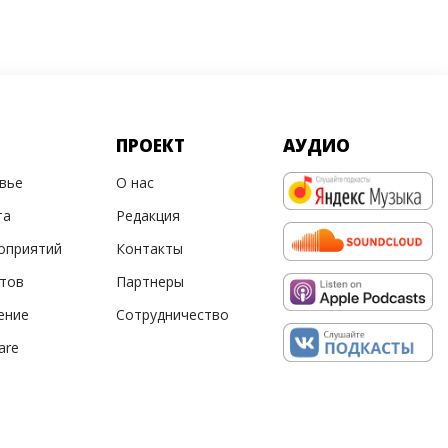
ПРОЕКТ
АУДИО
овье
О нас
та
Редакция
оприятий
Контакты
ртов
Партнеры
ение
Сотрудничество
are