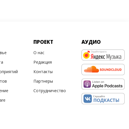
ПРОЕКТ
АУДИО
овье
О нас
та
Редакция
оприятий
Контакты
ртов
Партнеры
ение
Сотрудничество
are