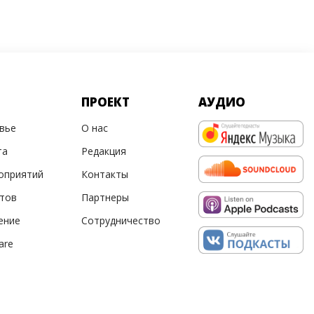
ПРОЕКТ
АУДИО
овье
О нас
та
Редакция
оприятий
Контакты
ртов
Партнеры
ение
Сотрудничество
are