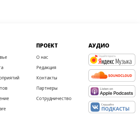
ПРОЕКТ
АУДИО
овье
О нас
та
Редакция
оприятий
Контакты
ртов
Партнеры
ение
Сотрудничество
are