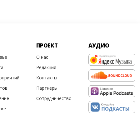
ПРОЕКТ
АУДИО
овье
О нас
та
Редакция
оприятий
Контакты
ртов
Партнеры
ение
Сотрудничество
are