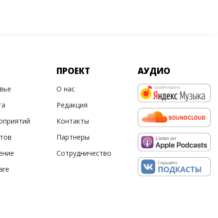
ПРОЕКТ
АУДИО
овье
О нас
та
Редакция
оприятий
Контакты
ртов
Партнеры
ение
Сотрудничество
are